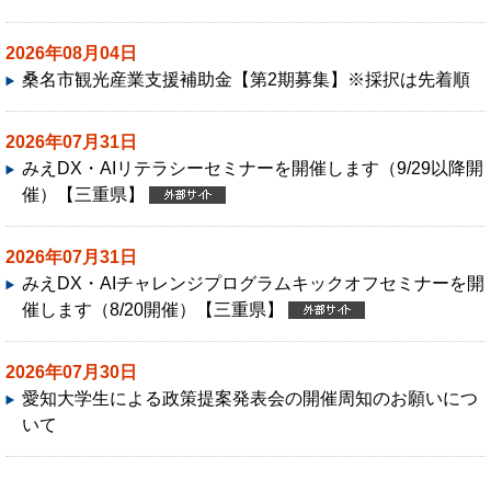
助金」公募について
2026年08月04日
2026年04月01日
桑名市観光産業支援補助金【第2期募集】※採択は先着順
(株)リクルート Airビジネスツールズ「Airレジ」
シリーズのご案内
2026年07月31日
2025年11月01日
みえDX・AIリテラシーセミナーを開催します（9/29以降開
催）【三重県】
Dパーキング サンファーレ桑名駐車場 駐車サービ
ス券（回数券）販売について
2026年07月31日
みえDX・AIチャレンジプログラムキックオフセミナーを開
催します（8/20開催）【三重県】
2026年07月30日
愛知大学生による政策提案発表会の開催周知のお願いにつ
いて