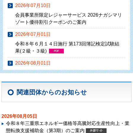
2026年07月10日
会員事業所限定レジャーサービス 2026ナガシマリ
ゾート優待割引クーポンのご案内
2026年07月01日
令和８年６月１４日施行 第173回簿記検定試験結
果(２級・３級)
2026年08月01日
マル経融資（小規模事業者経営改善資金）金利
2.70％（令和8年8月1日現在）
関連団体からのお知らせ
2026年06月12日
令和8年度「桑名市生産性向上補助金」※予算に到
達したため６月12日(金)に公募受付を終了
2026年08月05日
2026年05月01日
令和８年三重県エネルギー価格等高騰対応生産性向上・業
令和８年度「桑名市大型・先端設備等導入支援補
態転換支援補助金（第3期）のご案内