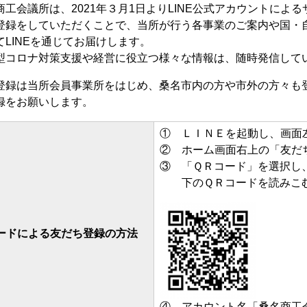
工会議所は、2021年３月1日よりLINE公式アカウントによ
登録をしていただくことで、当所が行う各事業のご案内や国・
てLINEを通じてお届けします。
コロナ対策支援や経営に役立つ様々な情報は、随時発信して
登録は当所会員事業所をはじめ、桑名市内の方や市外の方々も
録をお願いします。
① ＬＩＮＥを起動し、画面
② ホーム画面右上の「友だ
③ 「ＱＲコード」を選択し
下のＱＲコードを読みこ
ードによる友だち登録の方法
④ アカウント名「桑名商工