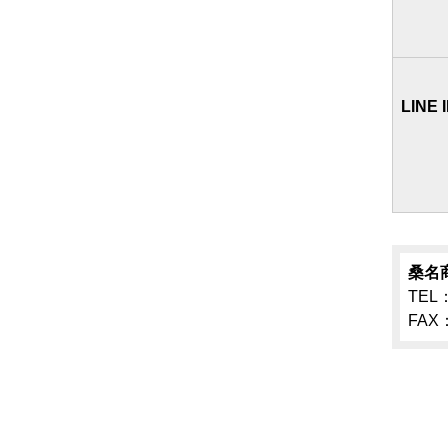
LIN
桑名
TEL：
FAX：