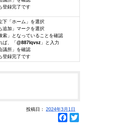
ち登録完了です
左下「ホーム」を選択
ち追加」マークを選択
D検索」となっていることを確認
れば、「
@887lqvsz
」と入力
会議所」を確認
ち登録完了です
投稿日：
2024年3月1日
F
T
a
wi