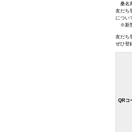
桑名商
友だち
につい
※新型
友だち
ぜひ登
QRコ