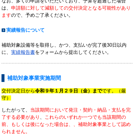
なお、多くの申請をいただいており、予算を超過した場合
は、
申請額に対して減額しての交付決定となる可能性があり
ます
ので、予めご了承ください。
実績報告について
補助対象設備等を取得し、かつ、支払いが完了後30日以内
に、
実績報告書
をフォームから提出してください。
補助対象事業実施期間
交付決定日から
令和９年１月２９日（金）まで
です。（厳
守）
したがって、
当該期間において発注・契約・納品・支払を完
了する必要があり
、
これらのいずれか一つでも当該期間の
前、もしくは後になった場合は、、補助対象事業として認め
られません。