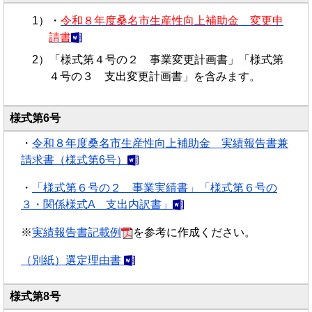
・
令和８年度桑名市生産性向上補助金 変更申
請書
「様式第４号の２ 事業変更計画書」「様式第
４号の３ 支出変更計画書」を含みます。
様式第6号
・
令和８年度桑名市生産性向上補助金 実績報告書兼
請求書（様式第6号）
・
「様式第６号の２ 事業実績書」「様式第６号の
３・関係様式A 支出内訳書」
※
実績報告書記載例
を参考に作成ください。
（別紙）選定理由書
様式第8号