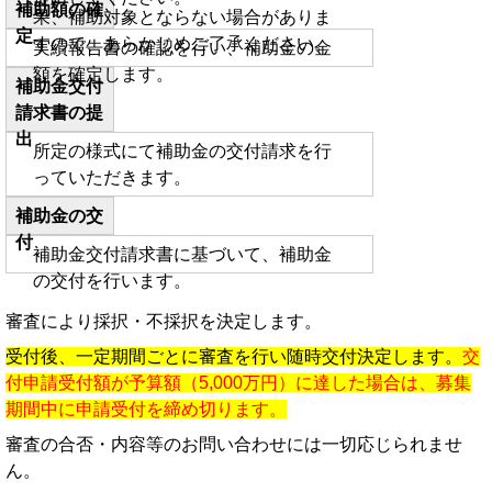
補助額の確
果、補助対象とならない場合がありま
定
すので、あらかじめご了承ください。
実績報告書の確認を行い、補助金の金
額を確定します。
補助金交付
請求書の提
出
所定の様式にて補助金の交付請求を行
っていただきます。
補助金の交
付
補助金交付請求書に基づいて、補助金
の交付を行います。
審査により採択・不採択を決定します。
受付後、一定期間ごとに審査を行い随時交付決定します。
交
付申請受付額が予算額（5,000万円）に達した場合は、募集
期間中に申請受付を締め切ります。
審査の合否・内容等のお問い合わせには一切応じられませ
ん。