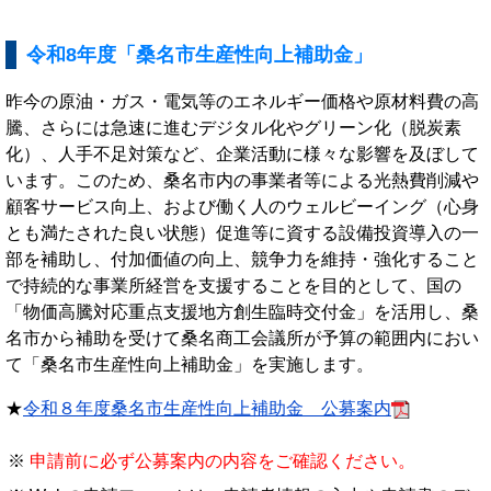
令和8年度「桑名市生産性向上補助金」
昨今の原油・ガス・電気等のエネルギー価格や原材料費の高
騰、さらには急速に進むデジタル化やグリーン化（脱炭素
化）、人手不足対策など、企業活動に様々な影響を及ぼして
います。このため、桑名市内の事業者等による光熱費削減や
顧客サービス向上、および働く人のウェルビーイング（心身
とも満たされた良い状態）促進等に資する設備投資導入の一
部を補助し、付加価値の向上、競争力を維持・強化すること
で持続的な事業所経営を支援することを目的として、国の
「物価高騰対応重点支援地方創生臨時交付金」を活用し、桑
名市から補助を受けて桑名商工会議所が予算の範囲内におい
て「桑名市生産性向上補助金」を実施します。
★
令和８年度
桑名市生産性向上補助金 公募案内
申請前に必ず公募案内の内容をご確認ください。