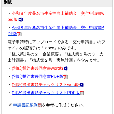
別紙
・
令和８年度桑名市生産性向上補助金 交付申請書w
ord版
・
令和８年度桑名市生産性向上補助金 交付申請
書P
DF版
電子申請時にアップロードできる「交付申請書」のフ
ァイルの拡張子は「.docx」のみです。
「様式第1号の２ 企業概要」「様式第１号の３ 支
出計画書」「様式第２号 実施計画」を含みます。
・
(別紙)誓約書兼同意書word版
・
(別紙)誓約書兼同意書PDF版
・
(別紙)提出書類チェックリストword版
・
(別紙)提出書類チェックリストPDF版
申請書記載例
を参考に作成ください。