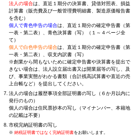
法人の場合
は、直近１期分の決算書、貸借対照表、損益
計算書（販売費及び一般管理費明細書、製造原価報告書
を含む）
個人で青色申告の場合
は、直近１期分の確定申告書（第
一表・第二表）、青色決算書（写）（１～４ページ全
て）
個人で白色申告の場合
は、直近１期分の確定申告書（第
一表・第二表）、収支内訳書（写）
※創業から間もないために確定申告書や決算書を提出で
きない場合は、法人設立届出書又は開業届等の写し、及
び、事業実態がわかる書類（合計残高試算書や直近の売
上台帳など）を提出してください。
法人の場合は履歴事項全部証明書の写し（６か月以内に
発行のもの）
個人の場合は住民票抄本の写し（マイナンバー、本籍地
の記載は不要）
市税完納証明書の写し
※
納税証明書ではなく完納証明書
をお願いします。