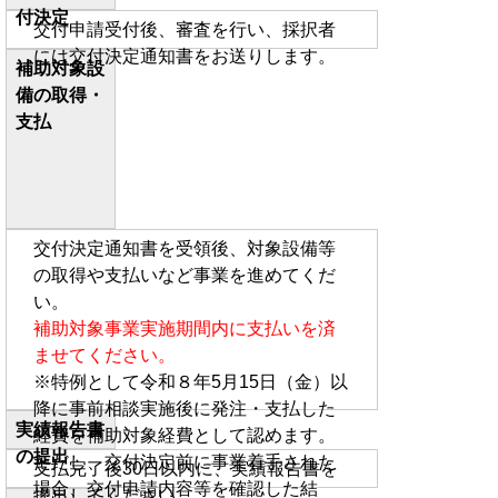
付決定
交付申請受付後、審査を行い、採択者
には交付決定通知書をお送りします。
補助対象設
備の取得・
支払
交付決定通知書を受領後、対象設備等
の取得や支払いなど事業を進めてくだ
い。
補助対象事業実施期間内に支払いを済
ませてください。
※特例として令和８年5月15日（金）以
降に事前相談実施後に発注・支払した
実績報告書
経費を補助対象経費として認めます。
の提出
ただし、交付決定前に事業着手された
支払完了後30日以内に、実績報告書を
場合、交付申請内容等を確認した結
提出してください。