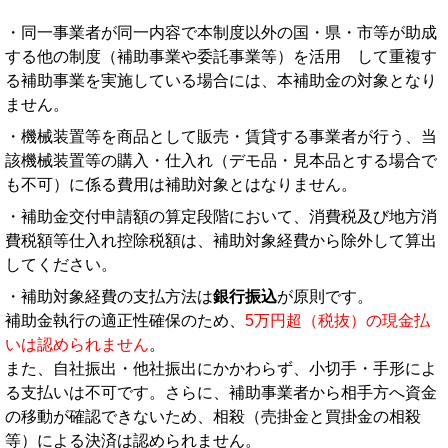
・同一事業者が同一内容で本制度以外の国・県・市等が助成
する他の制度（補助事業や委託事業等）を活用 して重複す
る補助事業を実施している場合には、本補助金の対象となり
ません。
・機械装置等を商品として販売・賃貸する事業者が行う、当
該機械装置等の購入・仕入れ（
デモ品・見本品とする場合で
も不可
）に係る費用は補助対象とはなりません。
・補助金交付申請額の算定段階において、消費税及び地方消
費税額等仕入れ控除税額は、補助対象経費から除外して算出
してください。
・補助対象経費の支払方法は
銀行振込
が原則です。
補助金執行の適正性確保のため、
5万円超（税抜）の現金払
いは認められません
。
また、自社振出・他社振出にかかわらず、小切手・手形によ
る支払いは不可です。さらに、補助事業者から相手方へ資金
の移動が確認できないため、相殺（売掛金と買掛金の相殺
等）による決済は認められません。