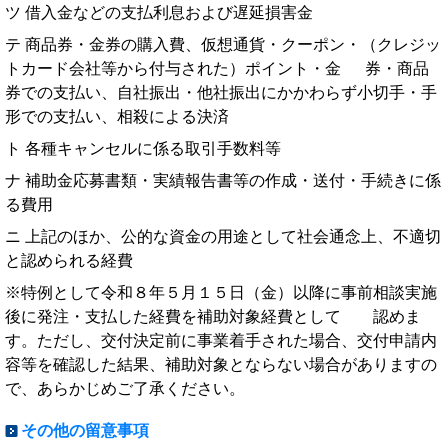
ツ 借入金などの支払利息および遅延損害金
テ 商品券・金券の購入費、仮想通貨・クーポン・（クレジッ
トカード会社等から付与された）ポイント・金 券・商品
券での支払い、自社振出・他社振出にかかわらず小切手・手
形での支払い、相殺による決済
ト 各種キャンセルに係る取引手数料等
ナ 補助金応募書類・実績報告書等の作成・送付・手続きに係
る費用
ニ 上記のほか、公的な資金の用途として社会通念上、不適切
と認められる経費
※特例として令和８年５月１５日（金）以降に事前相談実施
後に発注・支払した経費を補助対象経費として 認めま
す。ただし、交付決定前に事業着手された場合、交付申請内
容等を確認した結果、補助対象とならない場合がありますの
で、あらかじめご了承ください。
その他の留意事項