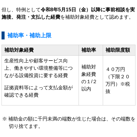
但し、特例として
令和8年5月15日（金）以降に事前相談を実
施後、発注・支払した経費
を補助対象経費として認めます。
補助率・補助上限
補助対象経費
補助率
補助限度額
生産性向上や顧客サービス向
補助対
上、働きやすい環境整備等につ
４０万円
象経費
ながる設備投資に要する経費
（下限２０
の１/２
万円）※税
証拠資料等によって支払金額が
以内
抜
確認できる経費
補助金の額に千円未満の端数が生じた場合は、その端数を
切り捨てます。