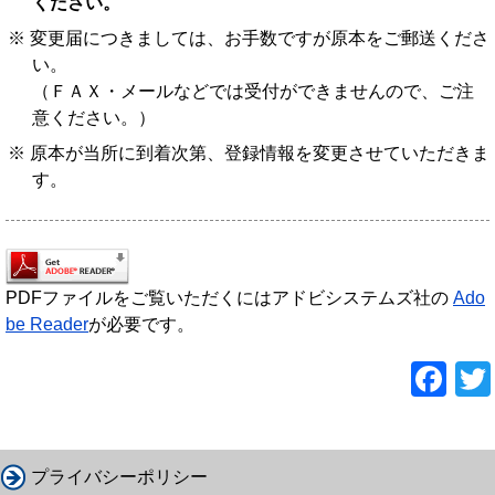
ください。
変更届につきましては、お手数ですが原本をご郵送くださ
い。
（ＦＡＸ・メールなどでは受付ができませんので、ご注
意ください。）
原本が当所に到着次第、登録情報を変更させていただきま
す。
PDFファイルをご覧いただくにはアドビシステムズ社の
Ado
be Reader
が必要です。
F
a
c
e
プライバシーポリシー