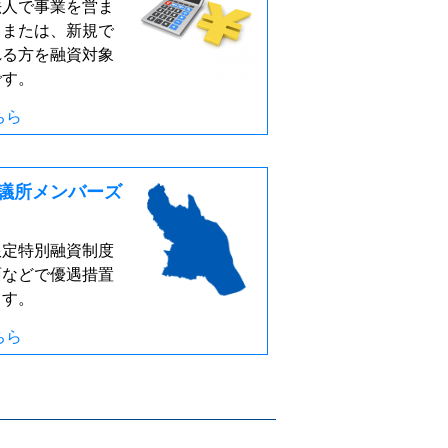
法人で事業を営ま
、または、新規で
れる方を融資対象
です。
ちら
議所メンバーズ
限定特別融資制度
面などで優遇措置
ます。
ちら