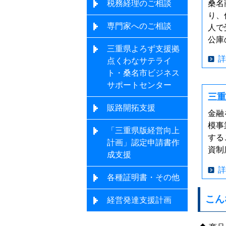
税務経理のご相談
桑名
り、
専門家へのご相談
人で
公庫
三重県よろず支援拠
詳
点くわなサテライ
ト・桑名市ビジネス
サポートセンター
三重
販路開拓支援
金融
模事
「三重県版経営向上
する
計画」認定申請書作
資制
成支援
詳
各種証明書・その他
こん
経営発達支援計画