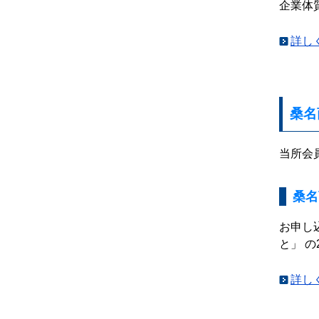
企業体
詳し
桑名
当所会
桑名
お申し
と」 
詳し