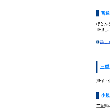
普通
ほとん
※但し
詳し
三重
担保・
小規
三重県