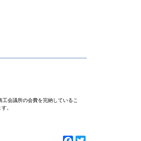
商工会議所の会費を完納しているこ
ます。
F
T