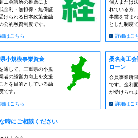
商工会議所の推薦によ
個人または
低金利・無担保・無保証
れている方
受けられる日本政策金融
事業を営ま
の公的融資制度です。
とした制度
細はこちら
詳細はこ
県小規模事業資金
桑名商工会
ローン
を通して、三重県の小規
業者の経営力向上を支援
会員事業所
ことを目的としている融
です。金利
度です。
が受けられ
細はこちら
詳細はこ
な時にご相談ください