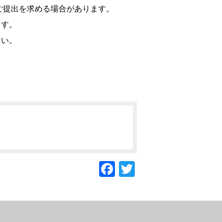
ご提出を求める場合があります。
ます。
さい。
F
T
a
wi
c
tt
e
er