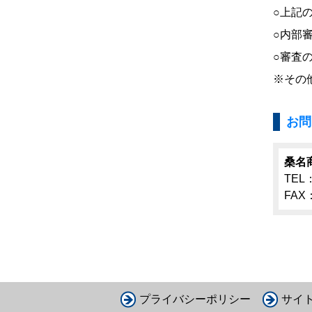
○上記
○内部
○審査
※その
お問
桑名
TEL：
FAX：
プライバシーポリシー
サイ