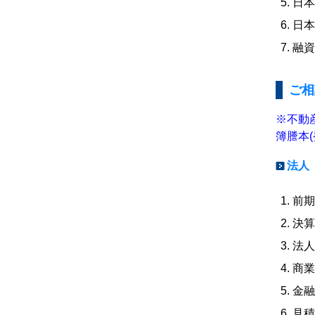
日本
日本
融資
ご相
※不動
簿謄本
法人
前期
決算
法人
商業
金融
見積