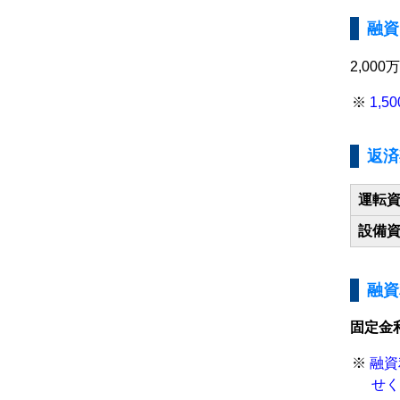
融資
2,000
1,
返済
運転
設備
融資
固定金
融資
せく