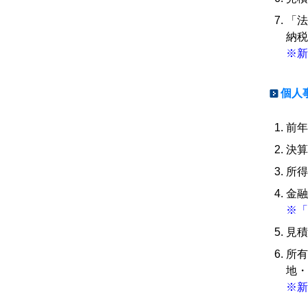
「法
納税
※新
個人
前年
決算
所得
金融
※「
見積
所有
地・
※新