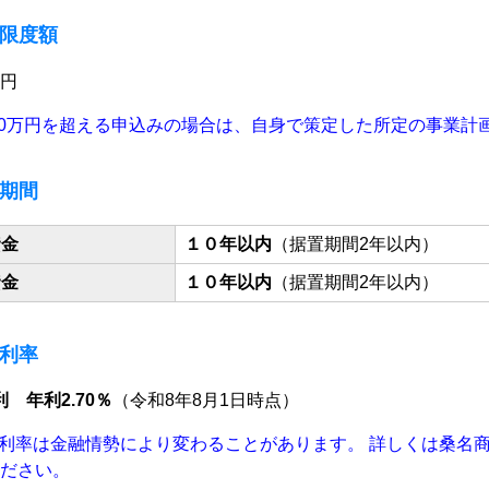
限度額
万円
500万円を超える申込みの場合は、自身で策定した所定の事業
期間
資金
１０年以内
（据置期間2年以内）
資金
１０年以内
（据置期間2年以内）
利率
利 年利2
.7
0
％
（令和8年8月1日時点）
利率は金融情勢により変わることがあります。 詳しくは桑名
ださい。