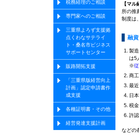
税務経理のご相談
【マル
所の推
専門家へのご相談
制度は
三重県よろず支援拠
融資
点くわなサテライ
ト・桑名市ビジネス
製造
サポートセンター
は5
※
従
販路開拓支援
商工
「三重県版経営向上
最近
計画」認定申請書作
成支援
日本
税金
各種証明書・その他
許認
経営発達支援計画
などの