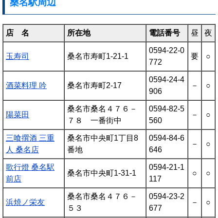
桑名駅周辺
店 名
所在地
電話番号
昼
夜
0594-22-0
玉寿司
桑名市寿町1-21-1
要
○
772
0594-24-4
酒菜料理 吟
桑名市寿町2-17
－
○
906
桑名市桑名４７６－
0594-82-5
陽菜田
－
○
７８ 一番街中
560
三喰撰酒 三重
桑名市中央町1丁目8
0594-84-6
－
○
人 桑名店
番地
646
歌行燈 桑名駅
0594-21-1
桑名市中央町1-31-1
○
○
前店
117
桑名市桑名４７６－
0594-23-2
浜焼ノ栄友
－
○
５３
677