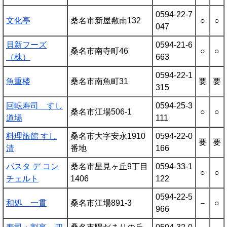
0594-22-7
文化亭
桑名市新屋敷南132
○
○
047
貝新フーズ
0594-21-6
桑名市南寺町46
○
○
（株）
663
0594-22-1
魚重楼
桑名市南魚町31
要
要
315
回転寿司 すし
0594-25-3
桑名市江場506-1
○
○
道場
111
料理旅館 すし
桑名市大字安永1910
0594-22-0
要
要
清
番地
166
パスタ デ コン
桑名市星見ヶ丘9丁目
0594-33-1
○
○
チェルト
1406
122
0594-22-5
和処 一貫
桑名市江場891-3
－
○
966