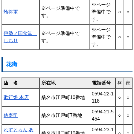
※ページ
※ページ準備中で
蛤将軍
準備中で
○
○
す。
す。
※ページ
伊勢ノ国食堂
※ページ準備中で
準備中で
○
○
しちり
す。
す。
花街
店 名
所在地
電話番号
昼
夜
0594-22-1
歌行燈 本店
桑名市江戸町10番地
○
○
118
0594-21-5
俵寿司
桑名市江戸町7番地
○
○
454
れすとらん あ
0594-23-1
桑名市川口町10番地
○
○