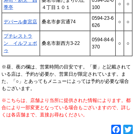
寿司・割烹 四
桑名市陽だまりの丘
0594-32-0
○
○
季亭
４丁目１０１
100
0594-23-6
デパール参宮店
桑名市参宮通74
○
○
626
プチレストラ
0594-84-6
ン イルフェボ
桑名市新西方3-22
○
○
370
ゥ
※昼、夜の欄は、営業時間の目安です。「要」と記載されて
いる店は、予約が必要か、営業日が限定されています。ま
た、「○」とあってもメニューによっては予約が必要な場合
もございます。
※こちらは、店舗より当所に提供された情報によります。都
合により一部変更となっている場合もございますので、詳し
くは各店舗まで、直接お尋ねください。
F