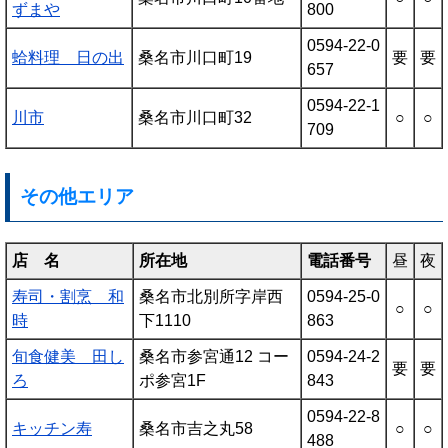
ずまや
800
0594-22-0
蛤料理 日の出
桑名市川口町19
要
要
657
0594-22-1
川市
桑名市川口町32
○
○
709
その他エリア
店 名
所在地
電話番号
昼
夜
寿司・割烹 和
桑名市北別所字岸西
0594-25-0
○
○
時
下1110
863
旬食健美 田し
桑名市参宮通12 コー
0594-24-2
要
要
ろ
ポ参宮1F
843
0594-22-8
キッチン寿
桑名市吉之丸58
○
○
488