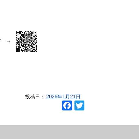
ます →
投稿日：
2026年1月21日
F
T
a
wi
c
tt
e
er