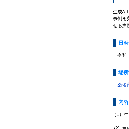
生成A
事例を
せる実
日時
令和 
場所
桑名
内容
生
(2)