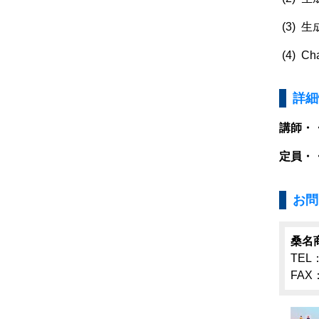
(3)
(4) 
詳細
講師・
定員・
お問
桑名
TEL：
FAX：