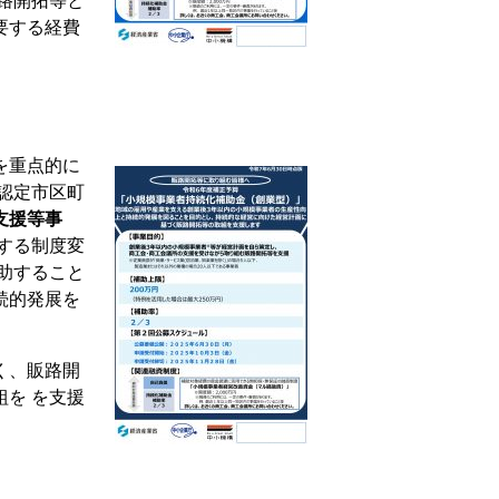
路開拓等と
要する経費
を重点的に
認定市区町
支援等事
する制度変
助すること
続的発展を
く、販路開
を を支援