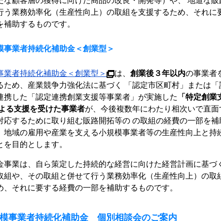
たな顧客層の獲得に向けた商品の改良・開発等）や、 地道な販
行う業務効率化（生産性向上）の取組を支援するため、それに
を補助するものです。
模事業者持続化補助金＜創業型＞
事業者持続化補助金＜創業型＞
は、
創業後３年以内
の事業者
るため、産業競争力強化法に基づく 「認定市区町村」または「
連携した「認定連携創業支援等事業者」が実施した
「特定創業
による支援を受けた事業者
が、今後複数年にわたり相次いで直面
対応するために取り組む販路開拓等の の取組の経費の一部を補
、地域の雇用や産業を支える小規模事業者等の生産性向上と持
とを目的とします。
金事業は、自ら策定した持続的な経営に向けた経営計画に基づ
取組や、その取組と併せて行う業務効率化（生産性向上）の取組
め、それに要する経費の一部を補助するものです。
模事業者持続化補助金 個別相談会のご案内