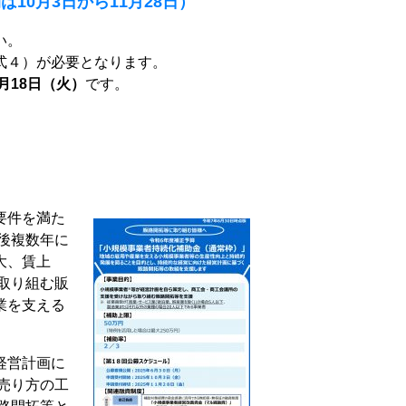
0月3日から11月28日）
い。
式４）が必要となります。
月18日（火）
です。
要件を満た
後複数年に
大、賃上
取り組む販
業を支える
。
経営計画に
売り方の工