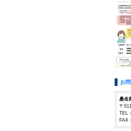
お問
桑名
〒51
TEL：
FAX：