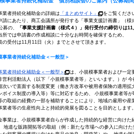
模事業者持続化補助金 個別相談会のご案内（公募期間は1
事業者持続化補助金の詳細は
「まとめサイト」
をご覧くださ
申請にあたり、商工会議所が発行する「事業支援計画書」（様
回公募の、
「事業支援計画書（様式４）」発行受付の締切りは11
当所では申請書の作成相談に十分なお時間を確保するため、
談の受付は11月11日（火）までとさせて頂きます。
模事業者持続化補助金＜一般型＞
事業者持続化補助金＜一般型＞
は、小規模事業者および一定
非営利活動法人（以下「小規模事業者等」といいます。）が 今
相次いで直面する制度変更（働き方改革や被用者保険の適用拡
ンボイス制度の導入等）等に対応するため、 小規模事業者等が
等の取組の経費の一部を補助することにより、地域の雇用や産
事業者等の生産性向上と持続的発展を図ることを目的とします
金事業は、小規模事業者自らが作成した持続的な経営に向けた
、 地道な販路開拓等の取組（例：新たな市場への参入に向けた