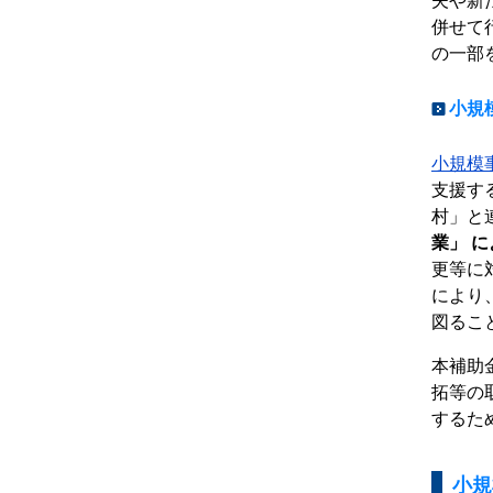
夫や新
併せて
の一部
小規
小規模
支援す
村」と
業」 
更等に
により
図るこ
本補助
拓等の
するた
小規