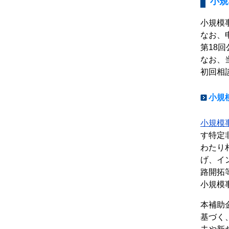
小規
小規模
なお、
第18
なお、
初回相
小規
小規模
す特定
わたり
げ、イ
路開拓
小規模
本補助
基づく